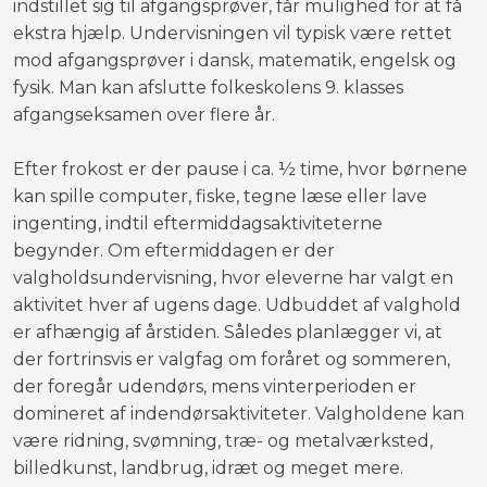
indstillet sig til afgangsprøver, får mulighed for at få
ekstra hjælp. Undervisningen vil typisk være rettet
mod afgangsprøver i dansk, matematik, engelsk og
fysik. Man kan afslutte folkeskolens 9. klasses
afgangseksamen over flere år.
Efter frokost er der pause i ca. ½ time, hvor børnene
kan spille computer, fiske, tegne læse eller lave
ingenting, indtil eftermiddagsaktiviteterne
begynder. Om eftermiddagen er der
valgholdsundervisning, hvor eleverne har valgt en
aktivitet hver af ugens dage. Udbuddet af valghold
er afhængig af årstiden. Således planlægger vi, at
der fortrinsvis er valgfag om foråret og sommeren,
der foregår udendørs, mens vinterperioden er
domineret af indendørsaktiviteter. Valgholdene kan
være ridning, svømning, træ- og metalværksted,
billedkunst, landbrug, idræt og meget mere.