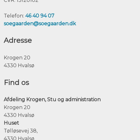
CVR: 13120102
Telefon:
46 40 94 07
soegaarden@soegaarden.dk
Adresse
​Krogen 20
4330 Hvalsø
Find os
Afdeling Krogen, Stu og administration
Krogen 20
4330 Hvalsø
Huset
Tølløsevej 38,
4330 Hvalsø