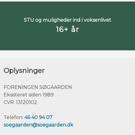
STU og muligheder ind i voksenlivet
16+ år
Oplysninger
​FORENINGEN SØGAARDEN
Eksisteret siden 1989
CVR: 13120102
Telefon:
46 40 94 07
soegaarden@soegaarden.dk